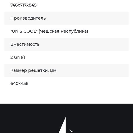
746х717х845
Производитель
"UNIS COOL" (Чешская Республика)
Вместимость
2 GN1/1
Размер решетки, мм
640х458