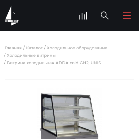
Главная
Каталог
Холодильное оборудование
Холодильные витрины
Витрина холодильная ADDA cold GN2, UNIS