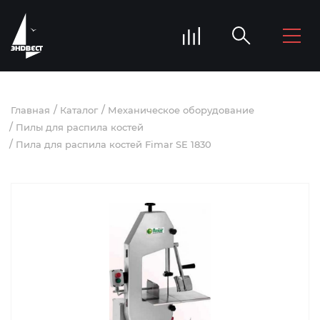
Главная
Каталог
Механическое оборудование
Пилы для распила костей
Пила для распила костей Fimar SE 1830